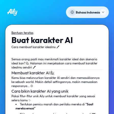
Bahasa Indonesia
Bantuan teratas
Buat karakter AI
Cara membuat karakter idealmu 🖊️
Semua orang pasti mau menikmati karakter ideal dan skenario
ideal kan? 🙋 Halaman ini menjelaskan cara membuat karakter
idealmu sendiri 🖊️
Membuat karakter AI 🙋
Kamu bisa meluncurkan karakter AI sendiri dan memasukkannya
ke sebuah world. Makin detail settingannya, makin memuaskan
responsnya... 🍲
Cara bikin karakter AI yang unik
Pakai fitur-fitur unik Aily untuk membuat karakter yang sesuai
selera kamu ✨️
Tentukan pemicu marah dan perilaku mereka di
"Saat
mereka emosi"