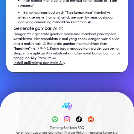
Pilih gender mana yang bisa mereka romansakan di
"Tipe
romansa"
Set sumbu kepribadian di
"Tipe komunikasi"
(lembut vs.
intens x serius vs. humoris) untuk membentuk jenis postingan
apa yang cenderung menaikkan keintiman 🧩
Generate gambar AI 🎨
Dengan fitur generate gambar, kamu bisa membuat penampilan
karaktermu. Menambahkan visual yang cocok dengan world bikin
imersi makin naik 🎨 Generate gambar membutuhkan item
"Imechike"
(イメチケ). Kamu bisa mendapatkannya dengan beli di
shop, share aplikasi Aily sekali sehari, atau lewat bonus login untuk
pengguna Aily Premium 🎫
Install aplikasinya dan main Aily
Tentang
·
Bantuan
·
FAQ
Ketentuan Layanan
·
Kebijakan Privasi
·
Hukum transaksi komersial