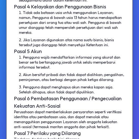
sebagaimana diatur dalam Ketentuan ini.
Pasal 4 Kelayakan dan Penggunaan Bisnis
Tidak ada batasan usia untuk menggunakan Layanan;
namun, Pengguna di bawah usia 13 tahun harus mendapatkan
persetujuan dari orang tua atau wali sah. Pengguna di bawah
umur dianggap telah memperoleh persetujuan dari wali sah
mereka.
Jika Layanan digunakan atas nama suatu bisnis, bisnis
tersebut juga dianggap telah menyetujui Ketentuan ini.
Pasal 5 Akun
Pengguna wajib mendaftarkan informasi yang akurat dan
benar serta bertanggung jawab untuk selalu memperbarui
informasi tersebut.
Akun bersifat pribadi dan tidak dapat dialihkan; pengalihan,
peminjaman, atau berbagi dengan pihak ketiga dilarang.
Pengguna dapat menghapus akun mereka kapan saja.
Setelah dihapus, akun tidak dapat dipulihkan.
Pasal 6 Pembatasan Penggunaan / Pengecualian
Kekuatan Anti-Sosial
Perusahaan dapat memberlakukan persyaratan seperti verifikasi
identitas atau pembatasan usia, dan dapat menolak atau
menangguhkan penggunaan Layanan oleh anggota kekuatan
anti-sosial (termasuk mantan anggota dan pihak terkait).
Pasal 7 Perilaku yang Dilarang