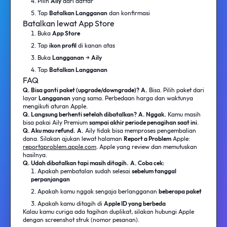
Pilih
Aily
dari daftar
Tap
Batalkan Langganan
dan konfirmasi
Batalkan lewat App Store
Buka
App Store
Tap
ikon profil
di kanan atas
Buka
Langganan
→
Aily
Tap
Batalkan Langganan
FAQ
Q. Bisa ganti paket (upgrade/downgrade)?
A.
Bisa. Pilih paket dari
layar
Langganan
yang sama. Perbedaan harga dan waktunya
mengikuti aturan Apple.
Q. Langsung berhenti setelah dibatalkan?
A. Nggak.
Kamu masih
bisa pakai Aily Premium
sampai akhir periode penagihan saat ini
.
Q. Aku mau refund.
A.
Aily tidak bisa memproses pengembalian
dana. Silakan ajukan lewat halaman
Report a Problem
Apple:
reportaproblem.apple.com
. Apple yang review dan memutuskan
hasilnya.
Q. Udah dibatalkan tapi masih ditagih.
A. Coba cek:
Apakah pembatalan sudah selesai
sebelum tanggal
perpanjangan
Apakah kamu nggak sengaja berlangganan
beberapa paket
Apakah kamu ditagih di
Apple ID yang berbeda
Kalau kamu curiga ada tagihan duplikat, silakan hubungi Apple
dengan screenshot struk (nomor pesanan).