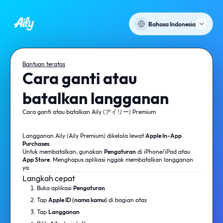
Bahasa Indonesia
Bantuan teratas
Cara ganti atau
batalkan langganan
Cara ganti atau batalkan Aily (アイリー) Premium
Langganan Aily (Aily Premium) dikelola lewat
Apple In-App
Purchases
.
Untuk membatalkan, gunakan
Pengaturan
di iPhone/iPad atau
App Store
. Menghapus aplikasi nggak membatalkan langganan
ya.
Langkah cepat
Buka aplikasi
Pengaturan
Tap
Apple ID (nama kamu)
di bagian atas
Tap
Langganan